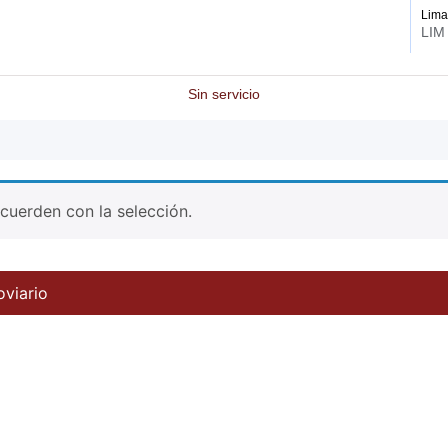
Lim
LIM
Sin servicio
uerden con la selección.
oviario