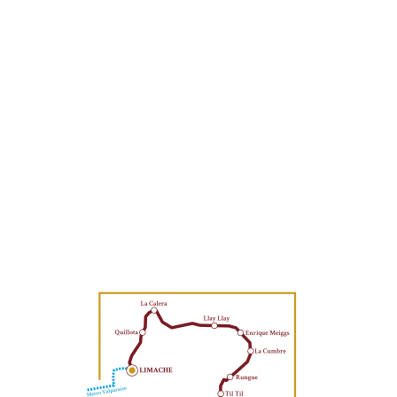
• 18:30 horas: Salida del tren
A bordo se sirve otro snack al asiento.
• 22:30 horas: Arribo del servicio a Estación Central.
Los horarios de arribo del tren son referenciales y
podrán variar por motivos de fuerza mayor o por la
circulación de trenes de carga en el sector Alameda-
Limache, lo que será comunicado oportunamente al
público.
El personal del tren entregará las indicaciones a los
pasajeros durante el viaje.